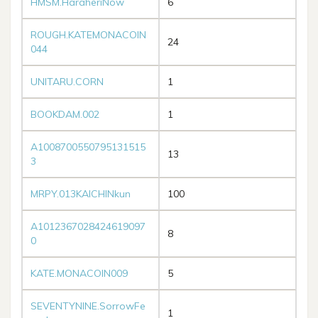
HMSM.HaraheriNow
6
ROUGH.KATEMONACOIN
24
044
UNITARU.CORN
1
BOOKDAM.002
1
A1008700550795131515
13
3
MRPY.013KAICHINkun
100
A1012367028424619097
8
0
KATE.MONACOIN009
5
SEVENTYNINE.SorrowFe
1