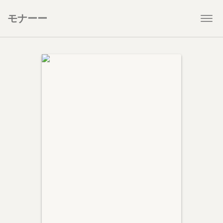
モナーー
Togg
navi