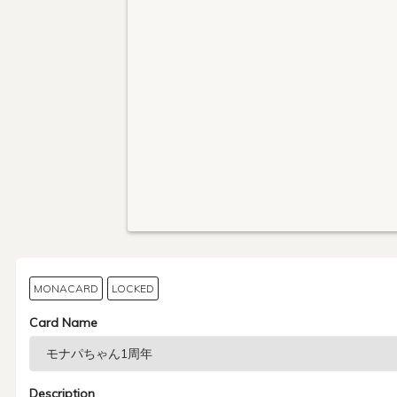
MONACARD
LOCKED
Card Name
Description