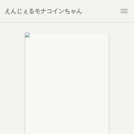
えんじぇるモナコインちゃん
Togg
navi