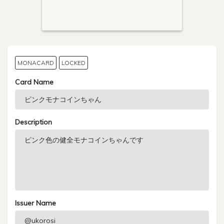
MONACARD
LOCKED
Card Name
Description
Issuer Name