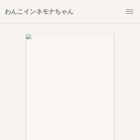
わんこインネモナちゃん
Togg
navi