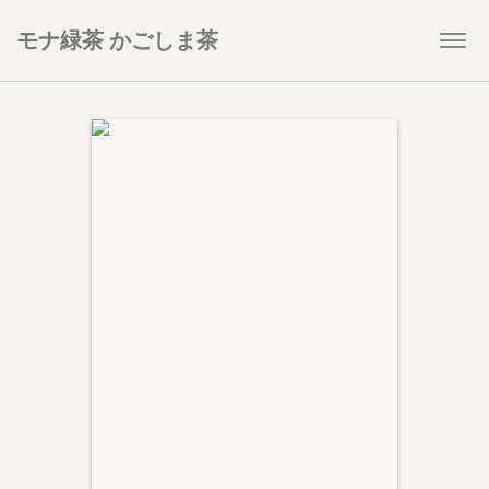
モナ緑茶 かごしま茶
Togg
navi