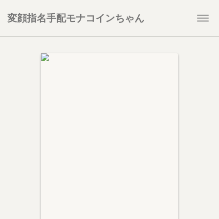
変顔指名手配モナコインちゃん
Togg
navi