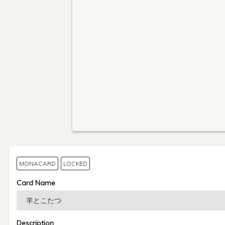
MONACARD
LOCKED
Card Name
Description