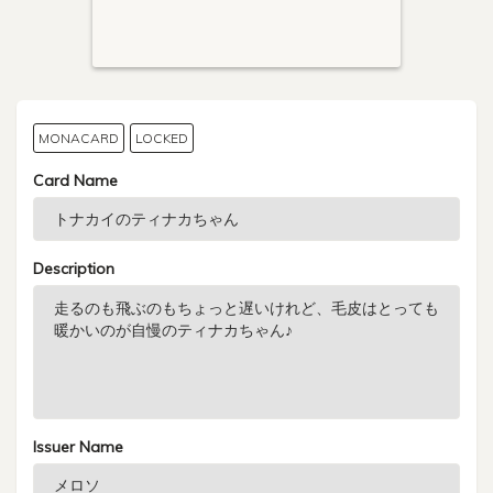
MONACARD
LOCKED
Card Name
Description
Issuer Name