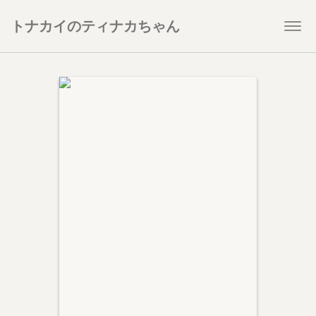
トナカイのティナカちゃん
Togg
navi