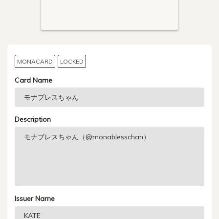
MONACARD
LOCKED
Card Name
Description
Issuer Name