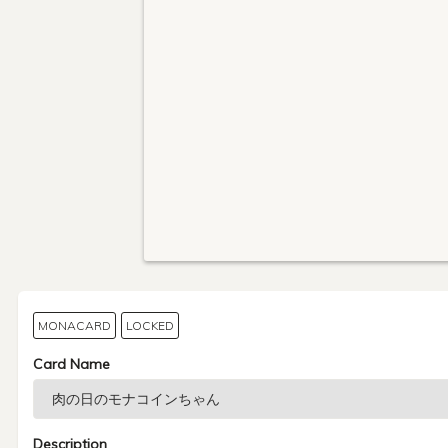
MONACARD
LOCKED
Card Name
Description