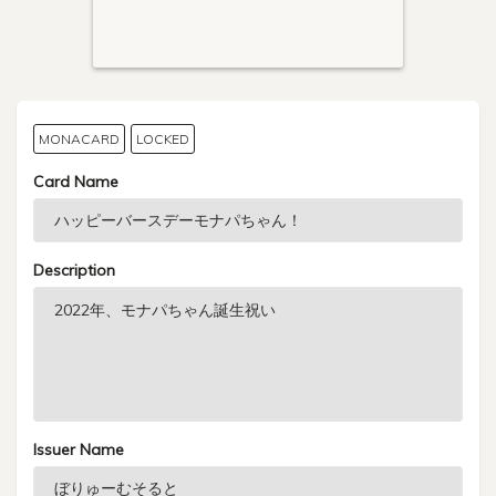
MONACARD
LOCKED
Card Name
Description
Issuer Name