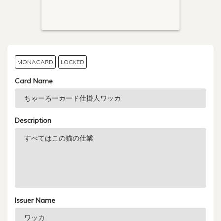
MONACARD
LOCKED
Card Name
Description
Issuer Name