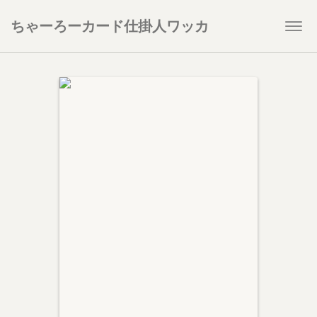
ちゃーろーカード仕掛人ワッカ
Togg
navi