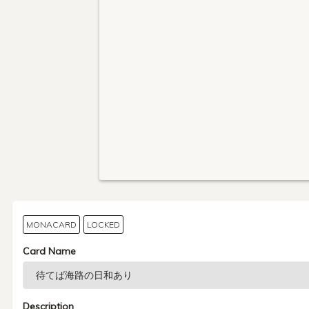
MONACARD
LOCKED
Card Name
Description