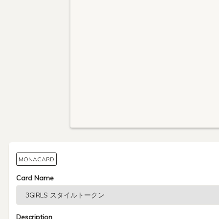
MONACARD
Card Name
Description