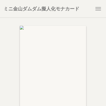
ミニ金山ダムダム擬人化モナカード
Togg
navi