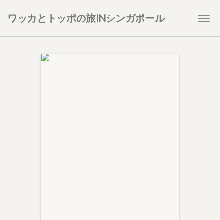
ワッカとトッポの旅INシンガポール
Togg
navi