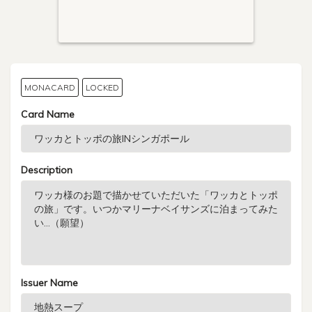
MONACARD
LOCKED
Card Name
Description
Issuer Name