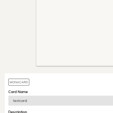
MONACARD
Card Name
Description