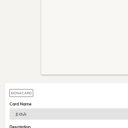
MONACARD
Card Name
Description