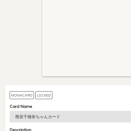
MONACARD
LOCKED
Card Name
Description