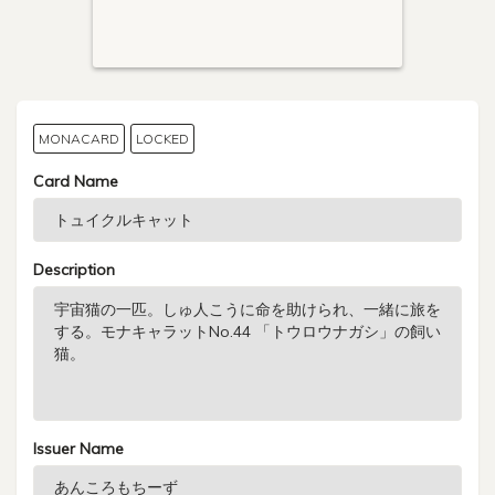
MONACARD
LOCKED
Card Name
Description
Issuer Name