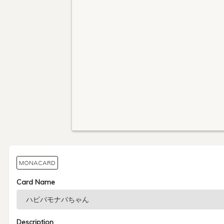
MONACARD
Card Name
Description