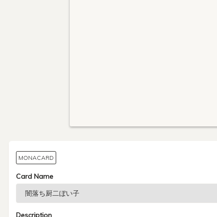
MONACARD
Card Name
Description