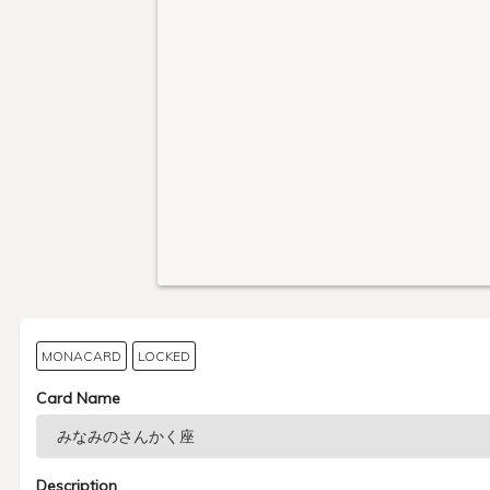
MONACARD
LOCKED
Card Name
Description