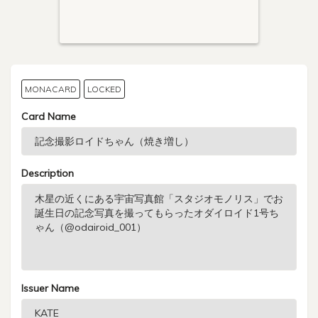
MONACARD
LOCKED
Card Name
Description
Issuer Name