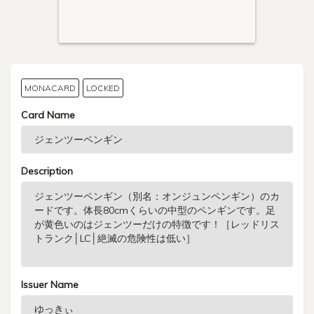
MONACARD
LOCKED
Card Name
Description
Issuer Name