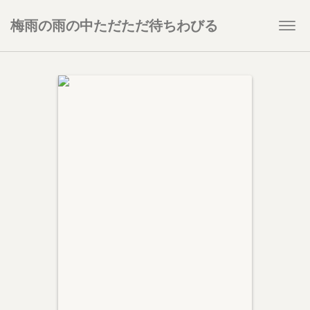
梅雨の雨の中ただただ待ちわびる
Togg
navi