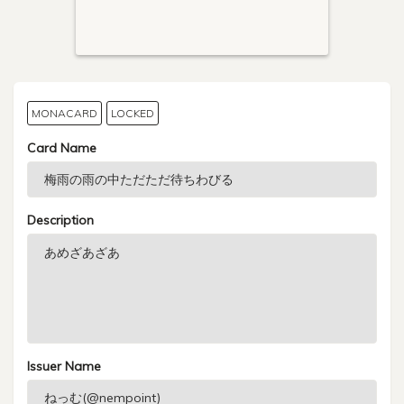
MONACARD
LOCKED
Card Name
Description
Issuer Name