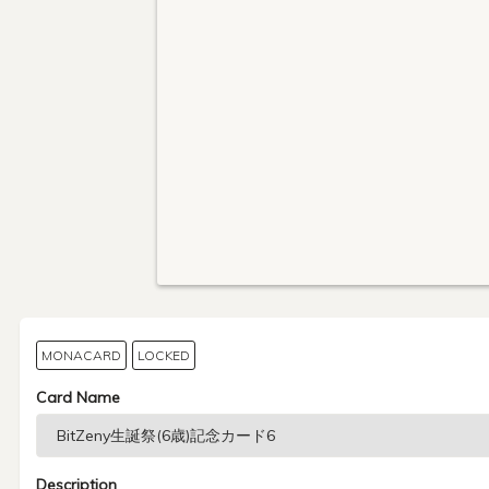
MONACARD
LOCKED
Card Name
Description