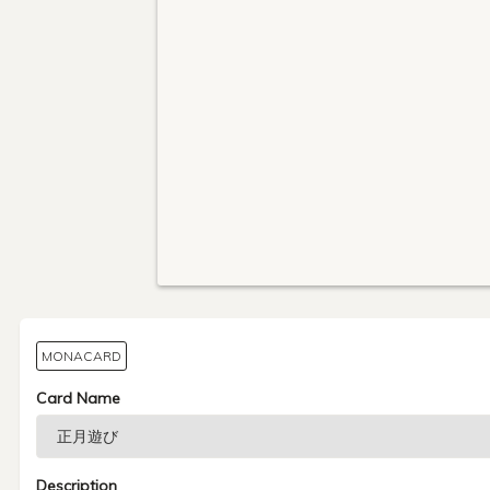
MONACARD
Card Name
Description