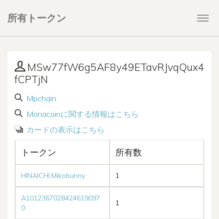
所有トークン
Togg
navi
MSw77fW6g5AF8y49ETavRJvqQux4
fCPTjN
Mpchain
Monacoinに関する情報はこちら
カードの表示はこちら
トークン
所有数
HINAICHI.Mikobunny
1
A1012367028424619097
1
0