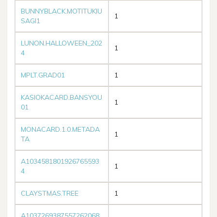
BUNNYBLACK.MOTITUKIU
1
SAGI1
LUNON.HALLOWEEN_202
1
4
MPLT.GRAD01
1
KASIOKACARD.BANSYOU
1
01
MONACARD.1.0.METADA
1
TA
A1034581801926765593
1
4
CLAYSTMAS.TREE
1
A1037269387557262068