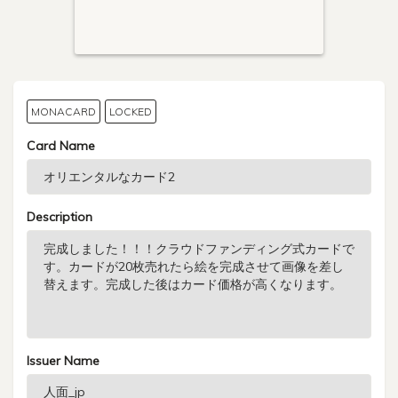
MONACARD
LOCKED
Card Name
Description
Issuer Name