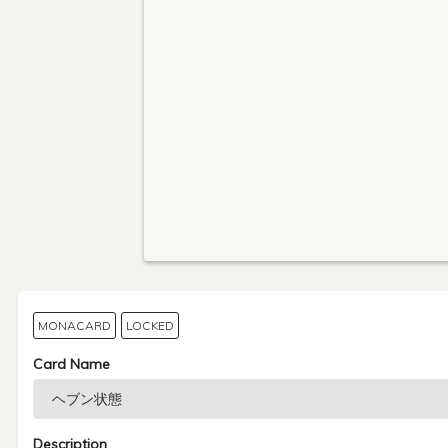
MONACARD
LOCKED
Card Name
Description