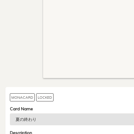
MONACARD
LOCKED
Card Name
Description