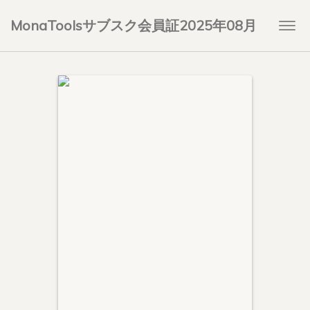
MonaToolsサブスク会員証2025年08月
Togg
navi