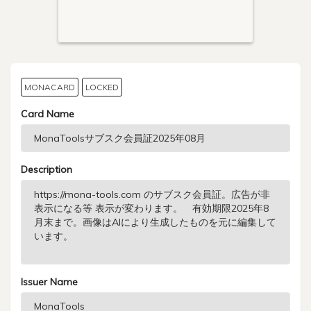
MONACARD
LOCKED
Card Name
Description
Issuer Name