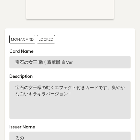
MONACARD
LOCKED
Card Name
Description
Issuer Name