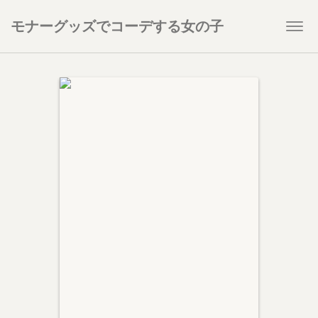
モナーグッズでコーデする女の子
Togg
navi