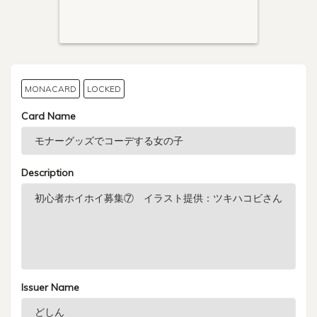
MONACARD
LOCKED
Card Name
Description
Issuer Name