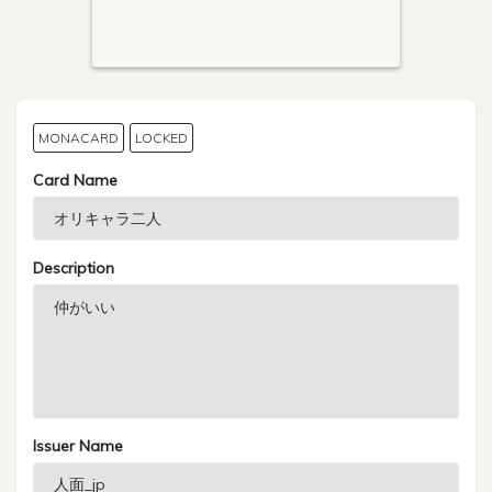
MONACARD
LOCKED
Card Name
Description
Issuer Name