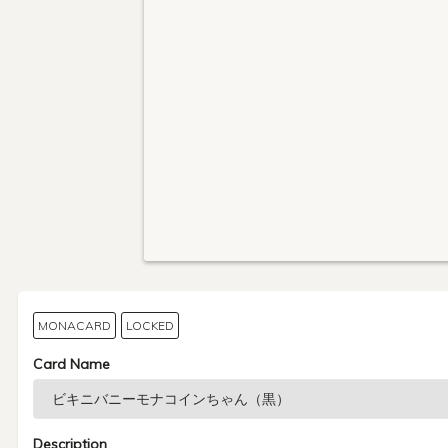
MONACARD
LOCKED
Card Name
Description