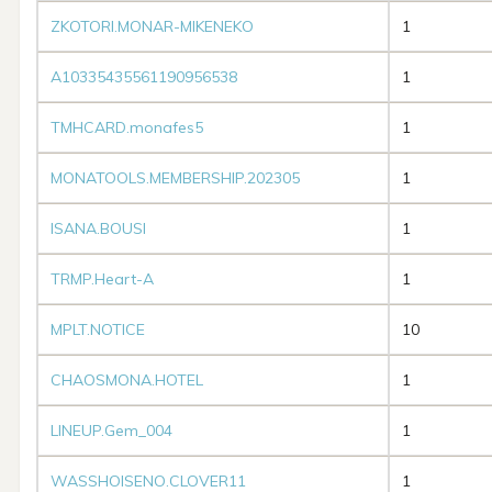
ZKOTORI.MONAR-MIKENEKO
1
A10335435561190956538
1
TMHCARD.monafes5
1
MONATOOLS.MEMBERSHIP.202305
1
ISANA.BOUSI
1
TRMP.Heart-A
1
MPLT.NOTICE
10
CHAOSMONA.HOTEL
1
LINEUP.Gem_004
1
WASSHOISENO.CLOVER11
1