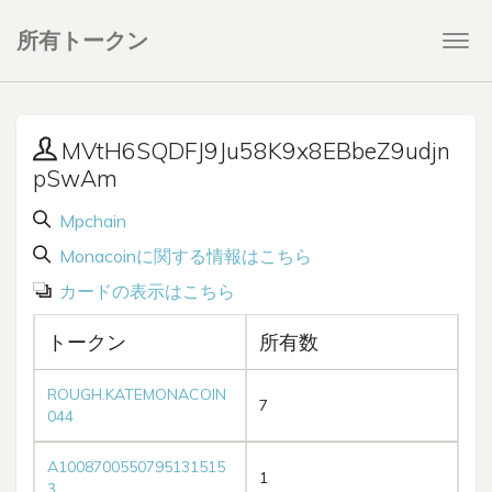
所有トークン
Togg
navi
MVtH6SQDFJ9Ju58K9x8EBbeZ9udjn
pSwAm
Mpchain
Monacoinに関する情報はこちら
カードの表示はこちら
トークン
所有数
ROUGH.KATEMONACOIN
7
044
A1008700550795131515
1
3