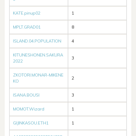
KATE.pinup02
1
MPLT.GRAD01
8
ISLAND.04.POPULATION
4
KITUNESHONEN.SAKURA
3
2022
ZKOTORI.MONAR-MIKENE
2
KO
ISANA.BOUSI
3
MOMOT.Wizard
1
GIJINKASOU.ETH1
1