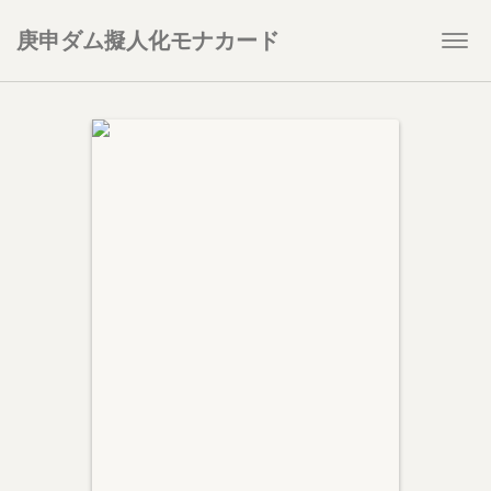
庚申ダム擬人化モナカード
Togg
navi