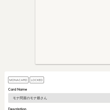
MONACARD
LOCKED
Card Name
Description