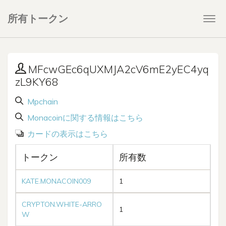
所有トークン
Togg
navi
MFcwGEc6qUXMJA2cV6mE2yEC4yq
zL9KY68
Mpchain
Monacoinに関する情報はこちら
カードの表示はこちら
トークン
所有数
KATE.MONACOIN009
1
CRYPTON.WHITE-ARRO
1
W