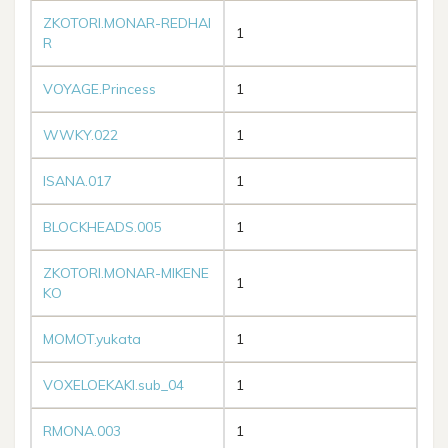
ZKOTORI.MONAR-REDHAI
1
R
VOYAGE.Princess
1
WWKY.022
1
ISANA.017
1
BLOCKHEADS.005
1
ZKOTORI.MONAR-MIKENE
1
KO
MOMOT.yukata
1
VOXELOEKAKI.sub_04
1
RMONA.003
1