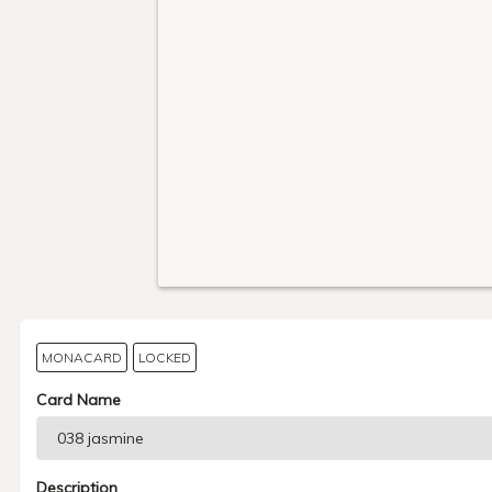
MONACARD
LOCKED
Card Name
Description