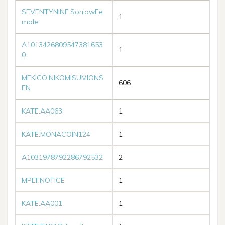
SEVENTYNINE.SorrowFe
1
male
A1013426809547381653
1
0
MEKICO.NIKOMISUMIONS
606
EN
KATE.AA063
1
KATE.MONACOIN124
1
A1031978792286792532
2
MPLT.NOTICE
1
KATE.AA001
1