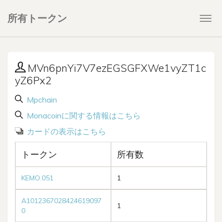
所有トークン
Togg
navi
MVn6pnYi7V7ezEGSGFXWe1vyZT1c
yZ6Px2
Mpchain
Monacoinに関する情報はこちら
カードの表示はこちら
トークン
所有数
KEMO.051
1
A1012367028424619097
1
0