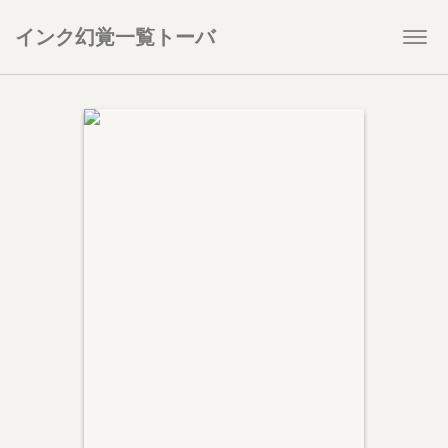
インク幻覚一覧トーバ
Togg
navi