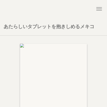
Togg
navi
あたらしいタブレットを抱きしめるメキコ