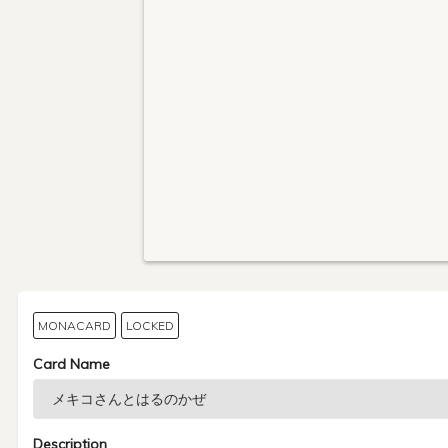
MONACARD
LOCKED
Card Name
Description