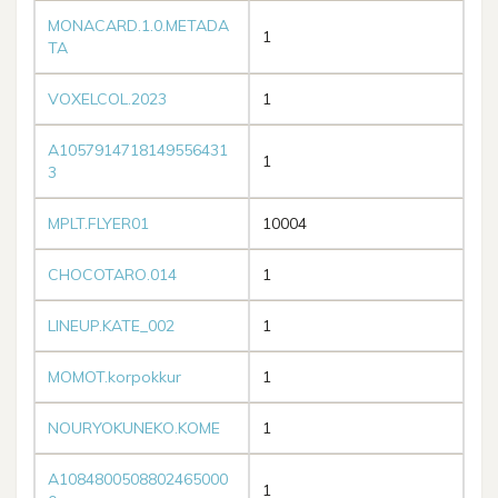
MONACARD.1.0.METADA
1
TA
VOXELCOL.2023
1
A1057914718149556431
1
3
MPLT.FLYER01
10004
CHOCOTARO.014
1
LINEUP.KATE_002
1
MOMOT.korpokkur
1
NOURYOKUNEKO.KOME
1
A1084800508802465000
1